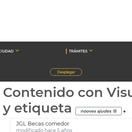
CIUDAD
TRÁMITES
Desplegar
Contenido con Vis
y etiqueta
.
nooves ajudes
JGL Becas comedor
modificado hace 5 años