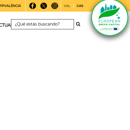
PPVALÈNCIA
VAL
CAS
CTUALIDAD