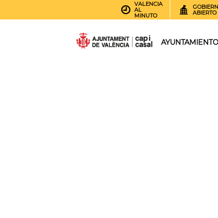
VALENCIA
GOBIER
AL
ABIERTO
MINUTO
AYUNTAMIENT