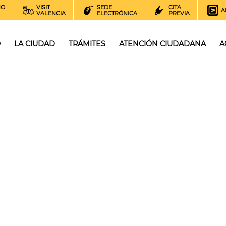
NO
VISIT
SEDE
CITA
A
VALENCIA
ELECTRÓNICA
PREVIA
O
LA CIUDAD
TRÁMITES
ATENCIÓN CIUDADANA
A