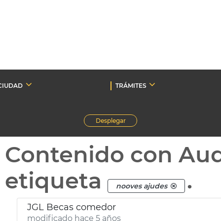
CIUDAD
TRÁMITES
Desplegar
Contenido con Au
etiqueta
.
nooves ajudes
JGL Becas comedor
modificado hace 5 años