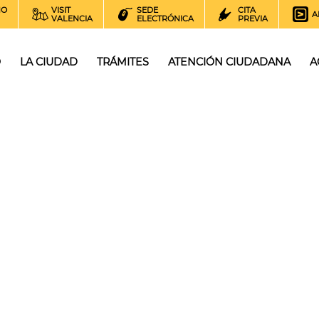
NO
VISIT
SEDE
CITA
A
VALENCIA
ELECTRÓNICA
PREVIA
O
LA CIUDAD
TRÁMITES
ATENCIÓN CIUDADANA
A