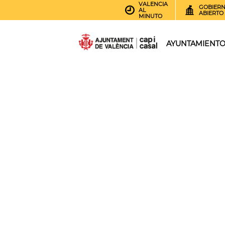
VALENCIA
GOBIER
AL
ABIERTO
MINUTO
AYUNTAMIENT