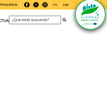
PPVALÈNCIA
VAL
CAS
CTUALIDAD