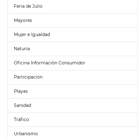
Feria de Julio
Mayores
Mujer e Igualdad
Naturia
Oficina Información Consumidor
Participación
Playas
Sanidad
Tráfico
Urbanismo