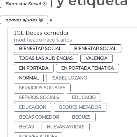
y etiqueta
Bienestar Social
.
nooves ajudes
JGL Becas comedor
modificado hace 5 años
BIENESTAR SOCIAL
BIENESTAR SOCIAL
TODAS LAS AUDIENCIAS
VALENCIA
EN PORTADA
EN PORTADA TEMÁTICA
NORMAL
ISABEL LOZANO
SERVICIOS SOCIALES
SERVICIS SOCIALS
EDUCACIÓ
EDUCACIÓN
BEQUES MEJADOR
BECAS COMEDOR
BEQUES
BECAS
NUEVAS AYUDAS
NOOVES AJUDES