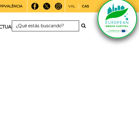
PPVALÈNCIA
VAL
CAS
CTUALIDAD