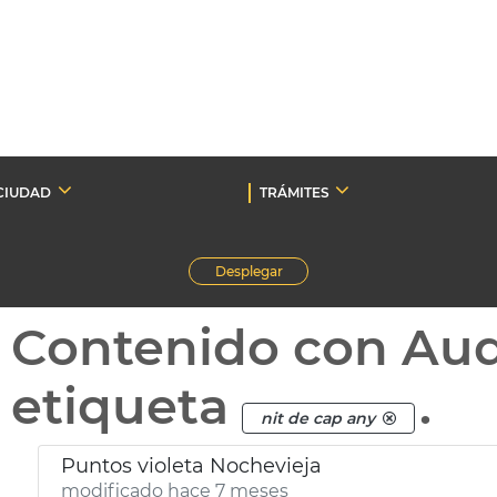
CIUDAD
TRÁMITES
Desplegar
Contenido con Au
etiqueta
.
nit de cap any
Puntos violeta Nochevieja
modificado hace 7 meses