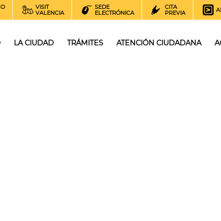
NO
VISIT
SEDE
CITA
A
VALENCIA
ELECTRÓNICA
PREVIA
O
LA CIUDAD
TRÁMITES
ATENCIÓN CIUDADANA
A