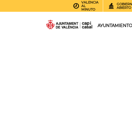
VALENCIA
GOBIER
AL
ABIERTO
MINUTO
AYUNTAMIENT