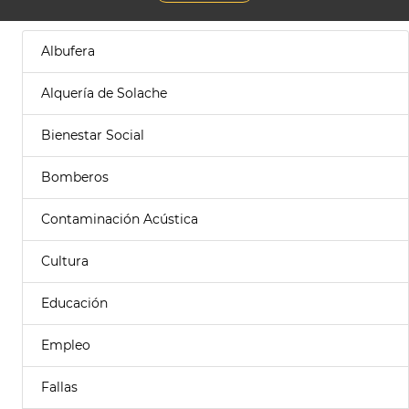
Albufera
Alquería de Solache
Bienestar Social
Bomberos
Contaminación Acústica
Cultura
Educación
Empleo
Fallas