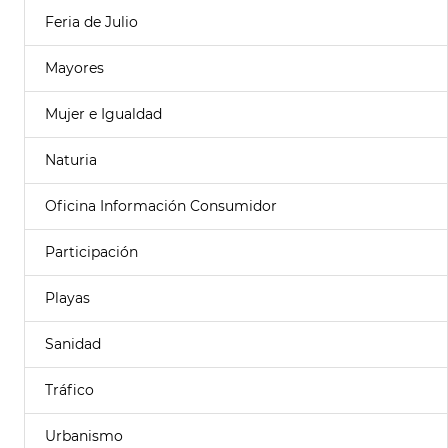
Feria de Julio
Mayores
Mujer e Igualdad
Naturia
Oficina Información Consumidor
Participación
Playas
Sanidad
Tráfico
Urbanismo