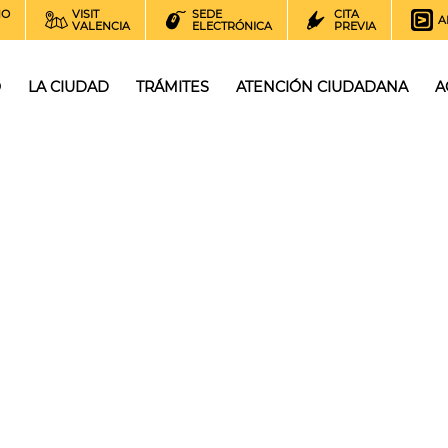
NO
VISIT
SEDE
CITA
A
VALENCIA
ELECTRÓNICA
PREVIA
O
LA CIUDAD
TRÁMITES
ATENCIÓN CIUDADANA
A