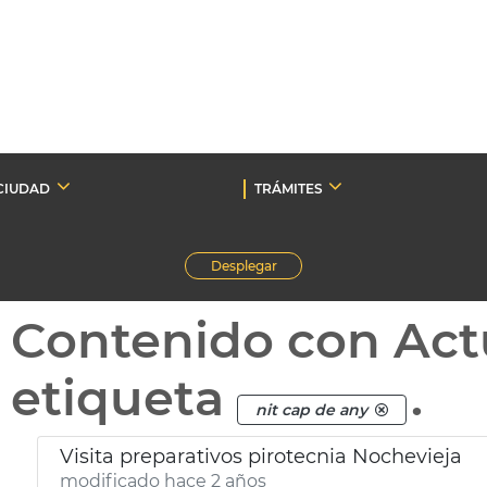
CIUDAD
TRÁMITES
Desplegar
Contenido con Act
etiqueta
.
nit cap de any
Visita preparativos pirotecnia Nochevieja
modificado hace 2 años