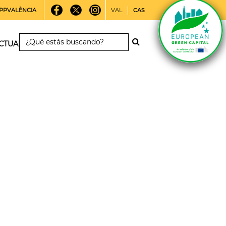
PPVALÈNCIA
VAL
CAS
CTUALIDAD