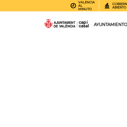
VALENCIA
GOBIER
AL
ABIERTO
MINUTO
AYUNTAMIENT