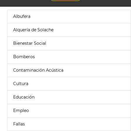
Albufera
Alquería de Solache
Bienestar Social
Bomberos
Contaminación Acústica
Cultura
Educación
Empleo
Fallas