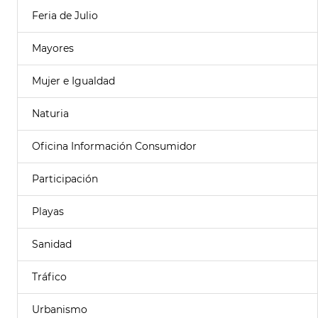
Feria de Julio
Mayores
Mujer e Igualdad
Naturia
Oficina Información Consumidor
Participación
Playas
Sanidad
Tráfico
Urbanismo