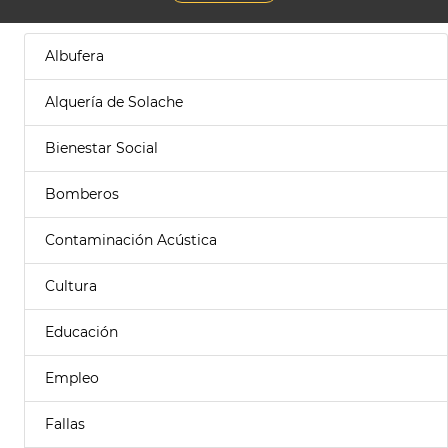
Albufera
Alquería de Solache
Bienestar Social
Bomberos
Contaminación Acústica
Cultura
Educación
Empleo
Fallas