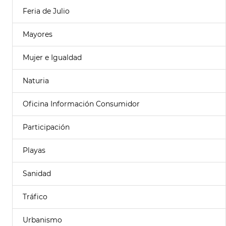
Feria de Julio
Mayores
Mujer e Igualdad
Naturia
Oficina Información Consumidor
Participación
Playas
Sanidad
Tráfico
Urbanismo