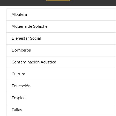
Albufera
Alquería de Solache
Bienestar Social
Bomberos
Contaminación Acústica
Cultura
Educación
Empleo
Fallas