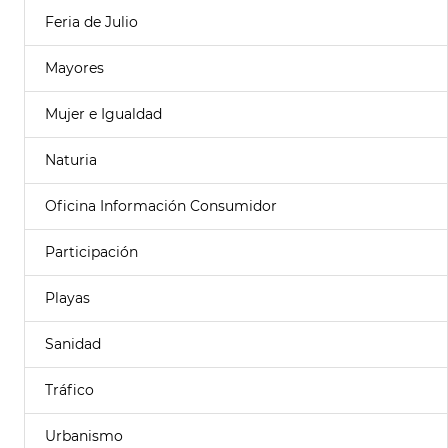
Feria de Julio
Mayores
Mujer e Igualdad
Naturia
Oficina Información Consumidor
Participación
Playas
Sanidad
Tráfico
Urbanismo