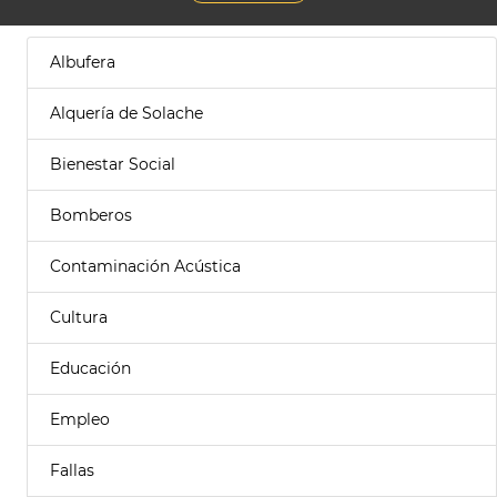
Albufera
Alquería de Solache
Bienestar Social
Bomberos
Contaminación Acústica
Cultura
Educación
Empleo
Fallas