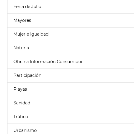
Feria de Julio
Mayores
Mujer e Igualdad
Naturia
Oficina Información Consumidor
Participación
Playas
Sanidad
Tráfico
Urbanismo