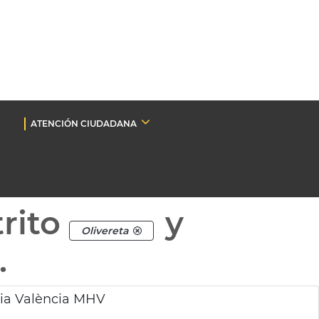
ATENCIÓN CIUDADANA
rito
y
Olivereta
.
ria València MHV