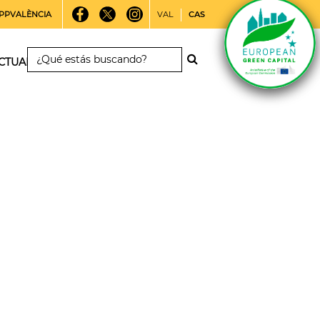
PPVALÈNCIA
VAL
CAS
CTUALIDAD