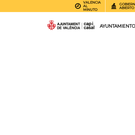
VALENCIA
GOBIER
AL
ABIERTO
MINUTO
AYUNTAMIENT