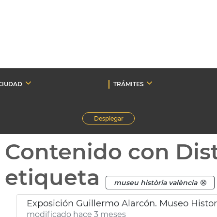
CIUDAD
TRÁMITES
Desplegar
Contenido con Dist
etiqueta
museu història valència
Exposición Guillermo Alarcón. Museo Histo
modificado hace 3 meses