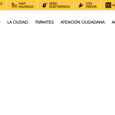
NO
VISIT
SEDE
CITA
A
VALENCIA
ELECTRÓNICA
PREVIA
O
LA CIUDAD
TRÁMITES
ATENCIÓN CIUDADANA
A