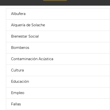
Albufera
Alquería de Solache
Bienestar Social
Bomberos
Contaminación Acústica
Cultura
Educación
Empleo
Fallas