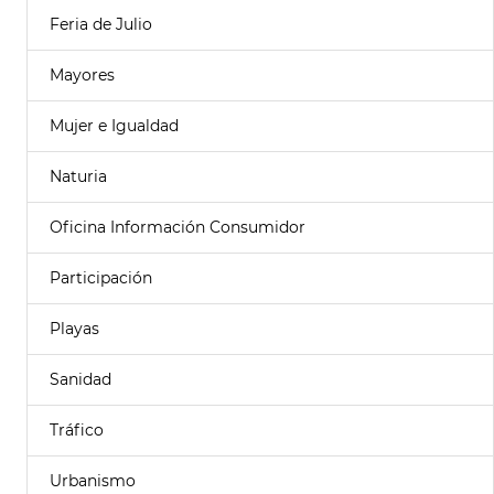
Feria de Julio
Mayores
Mujer e Igualdad
Naturia
Oficina Información Consumidor
Participación
Playas
Sanidad
Tráfico
Urbanismo