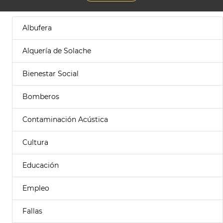
Albufera
Alquería de Solache
Bienestar Social
Bomberos
Contaminación Acústica
Cultura
Educación
Empleo
Fallas