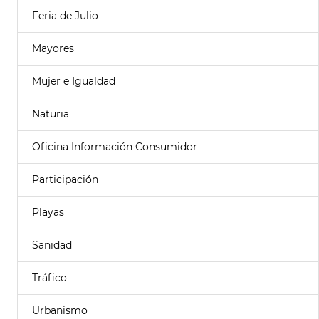
Feria de Julio
Mayores
Mujer e Igualdad
Naturia
Oficina Información Consumidor
Participación
Playas
Sanidad
Tráfico
Urbanismo