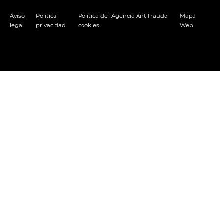
Aviso
Política
Política de
Agencia Antifraude
Mapa
legal
privacidad
cookies
Web