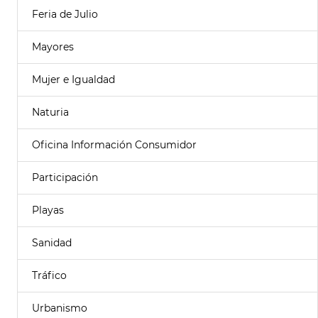
Feria de Julio
Mayores
Mujer e Igualdad
Naturia
Oficina Información Consumidor
Participación
Playas
Sanidad
Tráfico
Urbanismo