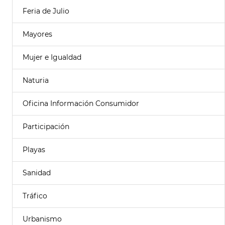
Feria de Julio
Mayores
Mujer e Igualdad
Naturia
Oficina Información Consumidor
Participación
Playas
Sanidad
Tráfico
Urbanismo