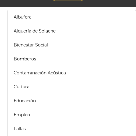
Albufera
Alquería de Solache
Bienestar Social
Bomberos
Contaminación Acústica
Cultura
Educación
Empleo
Fallas