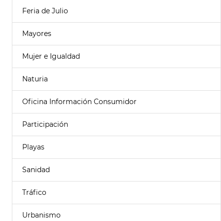
Feria de Julio
Mayores
Mujer e Igualdad
Naturia
Oficina Información Consumidor
Participación
Playas
Sanidad
Tráfico
Urbanismo