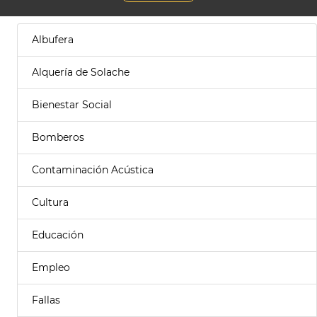
Albufera
Alquería de Solache
Bienestar Social
Bomberos
Contaminación Acústica
Cultura
Educación
Empleo
Fallas