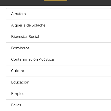
Albufera
Alquería de Solache
Bienestar Social
Bomberos
Contaminación Acústica
Cultura
Educación
Empleo
Fallas