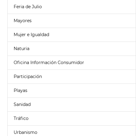
Feria de Julio
Mayores
Mujer e Igualdad
Naturia
Oficina Información Consumidor
Participación
Playas
Sanidad
Tráfico
Urbanismo