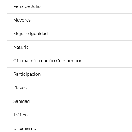
Feria de Julio
Mayores
Mujer e Igualdad
Naturia
Oficina Información Consumidor
Participación
Playas
Sanidad
Tráfico
Urbanismo