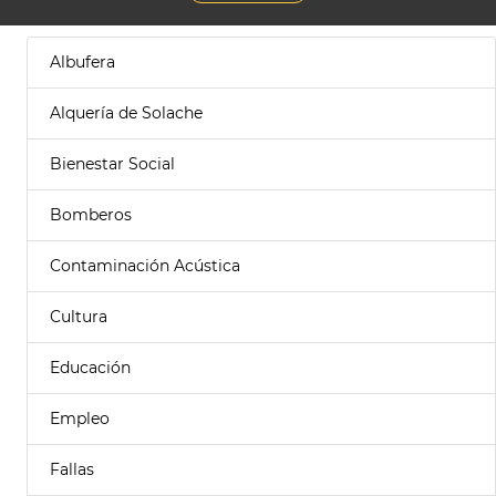
Albufera
Alquería de Solache
Bienestar Social
Bomberos
Contaminación Acústica
Cultura
Educación
Empleo
Fallas