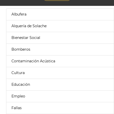
Albufera
Alquería de Solache
Bienestar Social
Bomberos
Contaminación Acústica
Cultura
Educación
Empleo
Fallas