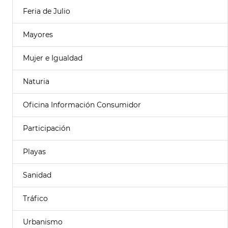
Feria de Julio
Mayores
Mujer e Igualdad
Naturia
Oficina Información Consumidor
Participación
Playas
Sanidad
Tráfico
Urbanismo