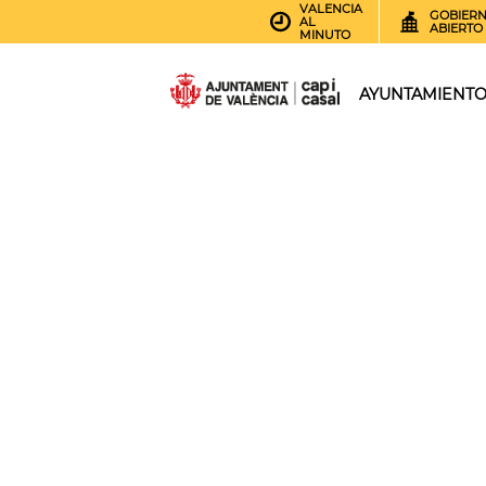
VALENCIA
GOBIER
AL
ABIERTO
MINUTO
AYUNTAMIENT