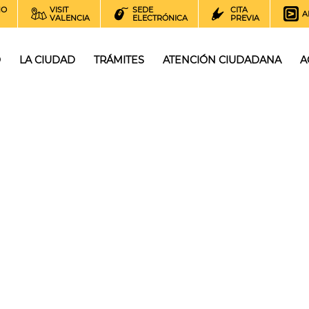
NO
VISIT
SEDE
CITA
A
VALENCIA
ELECTRÓNICA
PREVIA
O
LA CIUDAD
TRÁMITES
ATENCIÓN CIUDADANA
A