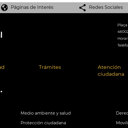
Páginas de Interés
Redes Sociales
Plaça
46002
Horari
Teléf
ad
Trámites
Atención
ciudadana
.
Medio ambiente y salud
Derec
Protección ciudadana
Movil