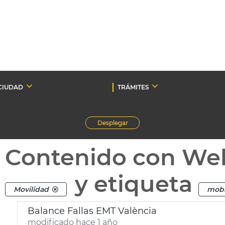
CIUDAD
TRÁMITES
Desplegar
Contenido con We
y etiqueta
Movilidad
mobi
Balance Fallas EMT València
modificado hace 1 año