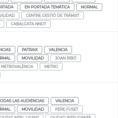
ORTADA
EN PORTADA TEMÁTICA
NORMAL
ILIDAD
CENTRE GESTIÓ DE TRÀNSIT
CABALGATA NNOT
NCIAS
PATRAIX
VALENCIA
RMAL
MOVILIDAD
JOAN RIBÓ
METROVALÈNCIA
METRO
TODAS LAS AUDIENCIAS
VALENCIA
RMAL
MOVILIDAD
PERE FUSET
CIUTAT INTEL·LIGENT
CIUDAD INTELIGENTE