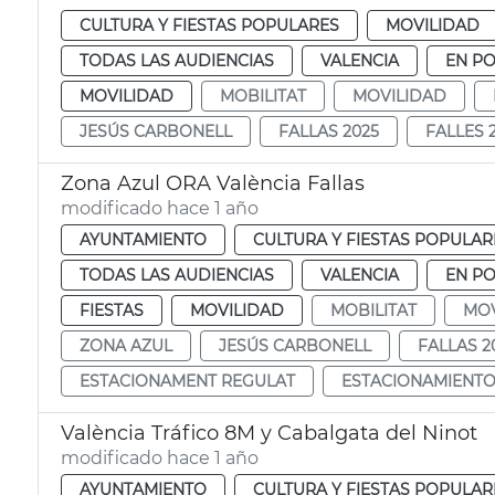
CULTURA Y FIESTAS POPULARES
MOVILIDAD
TODAS LAS AUDIENCIAS
VALENCIA
EN P
MOVILIDAD
MOBILITAT
MOVILIDAD
JESÚS CARBONELL
FALLAS 2025
FALLES 
Zona Azul ORA València Fallas
modificado hace 1 año
AYUNTAMIENTO
CULTURA Y FIESTAS POPULAR
TODAS LAS AUDIENCIAS
VALENCIA
EN P
FIESTAS
MOVILIDAD
MOBILITAT
MOV
ZONA AZUL
JESÚS CARBONELL
FALLAS 2
ESTACIONAMENT REGULAT
ESTACIONAMIENT
València Tráfico 8M y Cabalgata del Ninot
modificado hace 1 año
AYUNTAMIENTO
CULTURA Y FIESTAS POPULAR