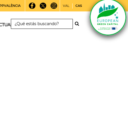
PPVALÈNCIA
VAL
CAS
CTUALIDAD