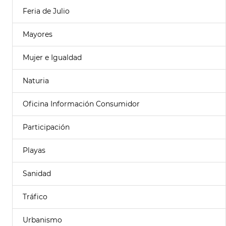
Feria de Julio
Mayores
Mujer e Igualdad
Naturia
Oficina Información Consumidor
Participación
Playas
Sanidad
Tráfico
Urbanismo