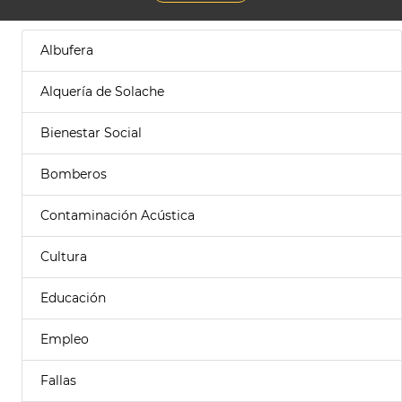
Albufera
Alquería de Solache
Bienestar Social
Bomberos
Contaminación Acústica
Cultura
Educación
Empleo
Fallas