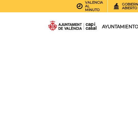
VALENCIA
GOBIER
AL
ABIERTO
MINUTO
AYUNTAMIENT