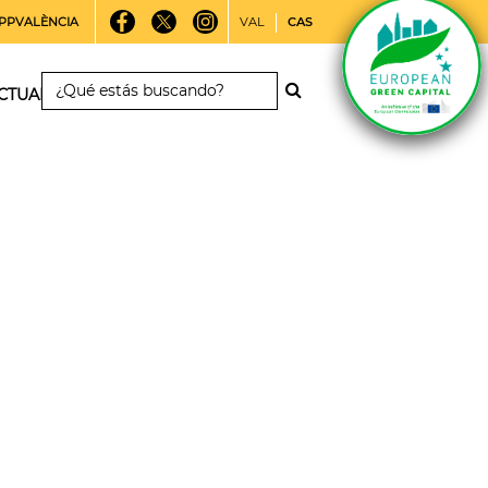
PPVALÈNCIA
VAL
CAS
CTUALIDAD