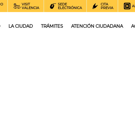
NO
VISIT
SEDE
CITA
A
VALENCIA
ELECTRÓNICA
PREVIA
O
LA CIUDAD
TRÁMITES
ATENCIÓN CIUDADANA
A