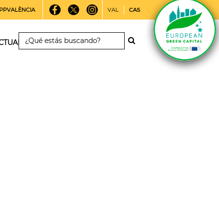
PPVALÈNCIA
VAL
CAS
CTUALIDAD