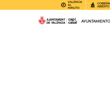
VALENCIA
GOBIER
AL
ABIERTO
MINUTO
AYUNTAMIENT