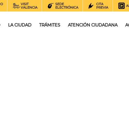
NO
VISIT
SEDE
CITA
A
VALENCIA
ELECTRÓNICA
PREVIA
O
LA CIUDAD
TRÁMITES
ATENCIÓN CIUDADANA
A