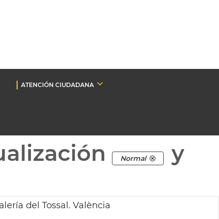
ATENCIÓN CIUDADANA
ualización
y
Normal
lería del Tossal. València