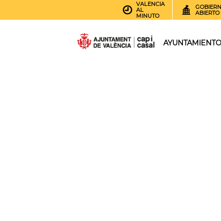
VALENCIA
GOBIER
AL
ABIERTO
MINUTO
AYUNTAMIENT