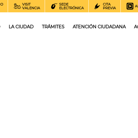
NO
VISIT
SEDE
CITA
A
VALENCIA
ELECTRÓNICA
PREVIA
O
LA CIUDAD
TRÁMITES
ATENCIÓN CIUDADANA
A