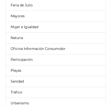
Feria de Julio
Mayores
Mujer e Igualdad
Naturia
Oficina Información Consumidor
Participación
Playas
Sanidad
Tráfico
Urbanismo