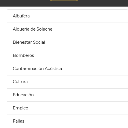
Albufera
Alquería de Solache
Bienestar Social
Bomberos
Contaminación Acústica
Cultura
Educación
Empleo
Fallas