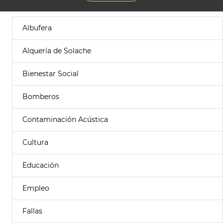
Albufera
Alquería de Solache
Bienestar Social
Bomberos
Contaminación Acústica
Cultura
Educación
Empleo
Fallas