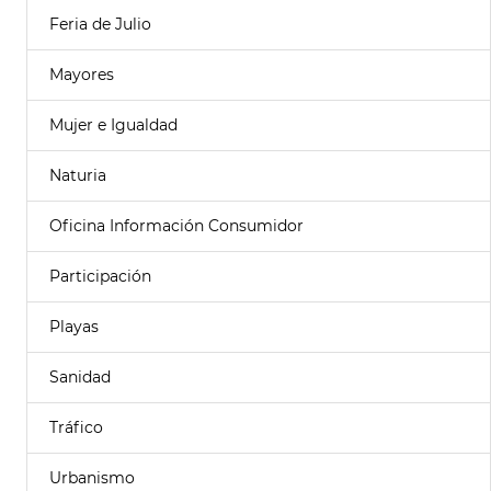
Feria de Julio
Mayores
Mujer e Igualdad
Naturia
Oficina Información Consumidor
Participación
Playas
Sanidad
Tráfico
Urbanismo