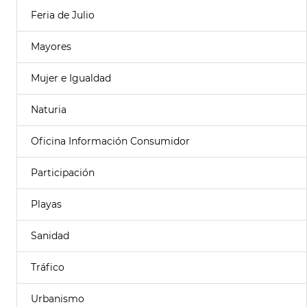
Feria de Julio
Mayores
Mujer e Igualdad
Naturia
Oficina Información Consumidor
Participación
Playas
Sanidad
Tráfico
Urbanismo