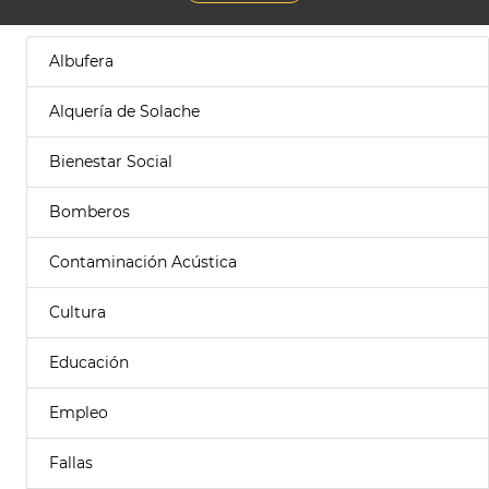
Albufera
Alquería de Solache
Bienestar Social
Bomberos
Contaminación Acústica
Cultura
Educación
Empleo
Fallas