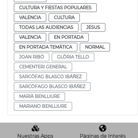
CULTURA Y FIESTAS POPULARES
VALENCIA
CULTURA
TODAS LAS AUDIENCIAS
JESUS
VALENCIA
EN PORTADA
EN PORTADA TEMÁTICA
NORMAL
JOAN RIBÓ
GLÒRIA TELLO
CEMENTERI GENERAL
SARCÒFAG BLASCO IBÁÑEZ
SARCÓFAGO BLASCO IBÁÑEZ
MARIÀ BENLLIURE
MARIANO BENLLIURE
Nuestras Apps
Páginas de Interés