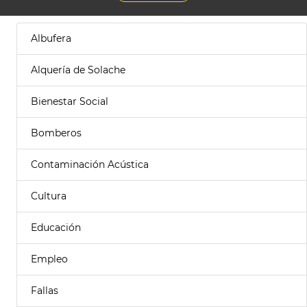
Albufera
Alquería de Solache
Bienestar Social
Bomberos
Contaminación Acústica
Cultura
Educación
Empleo
Fallas