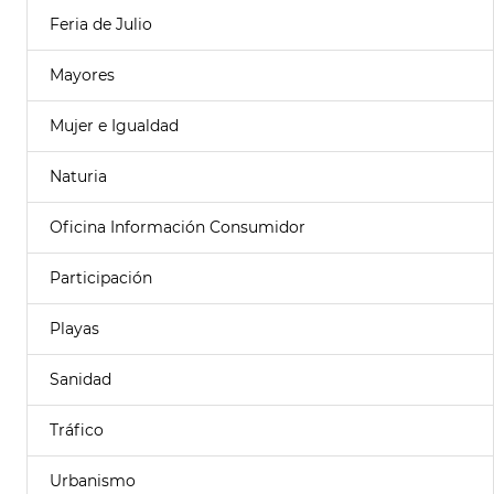
Feria de Julio
Mayores
Mujer e Igualdad
Naturia
Oficina Información Consumidor
Participación
Playas
Sanidad
Tráfico
Urbanismo