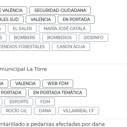
 VALÈNCIA
SEGURIDAD CIUDADANA
LES SUD
VALENCIA
EN PORTADA
A
EL SALER
MARÍA JOSÉ CATALÁ
S
BOMBERS
BOMBEROS
SIDEINFO
CENDIOS FORESTALES
CANON AGUA
municipal La Torre
IA
VALENCIA
WEB FDM
 PORTADA
EN PORTADA TEMÁTICA
ESPORTS
FDM
ROCÍO GIL
DANA
VILLARREAL CF
ntarillado a pedanías afectadas por dana