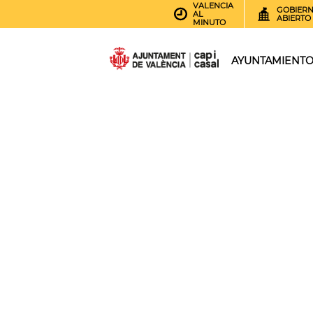
VALENCIA
GOBIER
AL
ABIERTO
MINUTO
AYUNTAMIENT