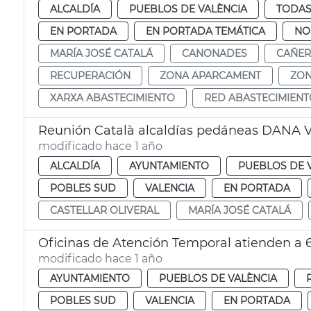
ALCALDÍA
PUEBLOS DE VALÈNCIA
TODAS
EN PORTADA
EN PORTADA TEMÁTICA
NO
MARÍA JOSÉ CATALÁ
CANONADES
CAÑER
RECUPERACIÓN
ZONA APARCAMENT
ZON
XARXA ABASTECIMIENTO
RED ABASTECIMIEN
Reunión Català alcaldías pedáneas DANA V
modificado hace 1 año
ALCALDÍA
AYUNTAMIENTO
PUEBLOS DE 
POBLES SUD
VALENCIA
EN PORTADA
CASTELLAR OLIVERAL
MARÍA JOSÉ CATALÁ
Oficinas de Atención Temporal atienden a
modificado hace 1 año
AYUNTAMIENTO
PUEBLOS DE VALÈNCIA
POBLES SUD
VALENCIA
EN PORTADA