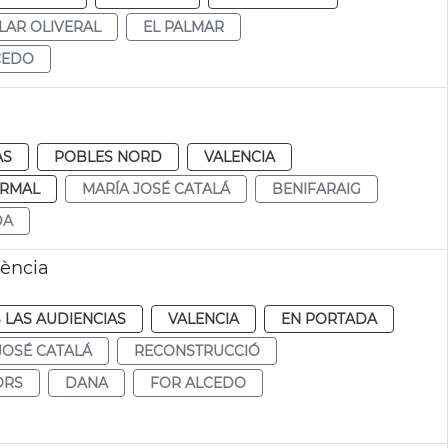
LAR OLIVERAL
EL PALMAR
CEDO
AS
POBLES NORD
VALENCIA
RMAL
MARÍA JOSÉ CATALÁ
BENIFARAIG
DA
lència
 LAS AUDIENCIAS
VALENCIA
EN PORTADA
JOSÉ CATALÁ
RECONSTRUCCIÓ
ORS
DANA
FOR ALCEDO