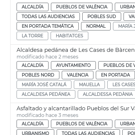
ALCALDÍA
PUEBLOS DE VALÈNCIA
URBAN
TODAS LAS AUDIENCIAS
POBLES SUD
VA
EN PORTADA TEMÁTICA
NORMAL
MARÍA 
LA TORRE
HABITATGES
Alcaldesa pedánea de Les Cases de Bàrcen
modificado hace 2 meses
ALCALDÍA
AYUNTAMIENTO
PUEBLOS DE 
POBLES NORD
VALENCIA
EN PORTADA
MARÍA JOSÉ CATALÁ
MAUELLA
LES CASE
ALCALDESA PEDÁNEA
ALCALDESSA PEDÀNIA
Asfaltado y alcantarillado Pueblos del Sur 
modificado hace 3 meses
ALCALDÍA
PUEBLOS DE VALÈNCIA
URBAN
URBANISMO
TODAS LAS AUDIENCIAS
PO