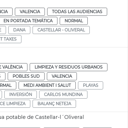
NCIA
VALENCIA
TODAS LAS AUDIENCIAS
EN PORTADA TEMÁTICA
NORMAL
E
DANA
CASTELLAR - OLIVERAL
T TAXES
 VALÈNCIA
LIMPIEZA Y RESIDUOS URBANOS
S
POBLES SUD
VALENCIA
RMAL
MEDI AMBIENT I SALUT
PLAYAS
INVERSIÓN
CARLOS MUNDINA
CE LIMPIEZA
BALANÇ NETEJA
a potable de Castellar-l´Oliveral