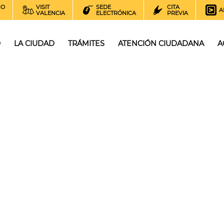
NO
VISIT
SEDE
CITA
A
VALENCIA
ELECTRÓNICA
PREVIA
O
LA CIUDAD
TRÁMITES
ATENCIÓN CIUDADANA
A