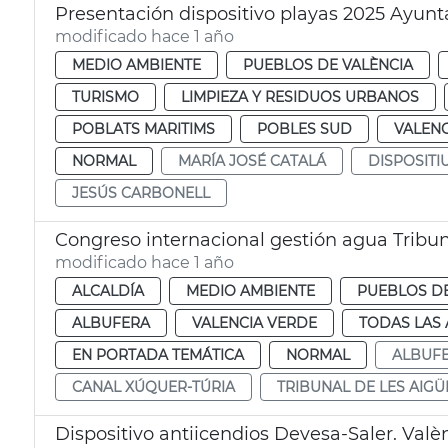
Presentación dispositivo playas 2025 Ayun
modificado hace 1 año
MEDIO AMBIENTE
PUEBLOS DE VALÈNCIA
TURISMO
LIMPIEZA Y RESIDUOS URBANOS
POBLATS MARITIMS
POBLES SUD
VALENC
NORMAL
MARÍA JOSÉ CATALÁ
DISPOSITI
JESÚS CARBONELL
Congreso internacional gestión agua Tribun
modificado hace 1 año
ALCALDÍA
MEDIO AMBIENTE
PUEBLOS DE
ALBUFERA
VALENCIA VERDE
TODAS LAS 
EN PORTADA TEMÁTICA
NORMAL
ALBUF
CANAL XÚQUER-TÚRIA
TRIBUNAL DE LES AIGÜ
Dispositivo antiicendios Devesa-Saler. Valè