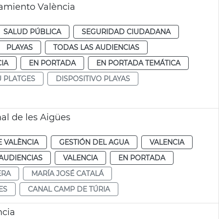
tamiento València
SALUD PÚBLICA
SEGURIDAD CIUDADANA
PLAYAS
TODAS LAS AUDIENCIAS
IA
EN PORTADA
EN PORTADA TEMÁTICA
U PLATGES
DISPOSITIVO PLAYAS
al de les Aigües
 VALÈNCIA
GESTIÓN DEL AGUA
VALENCIA
AUDIENCIAS
VALENCIA
EN PORTADA
ERA
MARÍA JOSÉ CATALÁ
ES
CANAL CAMP DE TÚRIA
ncia