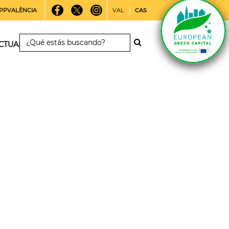
PPVALÈNCIA
VAL
CAS
CTUALIDAD