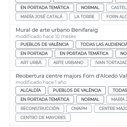
EN PORTADA TEMÁTICA
NORMAL
CASTEL
MARÍA JOSÉ CATALÁ
LA TORRE
FORN AL
Mural de arte urbano Benifaraig
modificado hace 10 meses
PUEBLOS DE VALÈNCIA
TODAS LAS AUDIENCI
EN PORTADA
EN PORTADA TEMÁTICA
NO
ART URBÀ
ARTE URBANO
IVAN TORTAJA
Reobertura centre majors Forn d'Alcedo Va
modificado hace 1 año
ALCALDÍA
PUEBLOS DE VALÈNCIA
TODAS
EN PORTADA TEMÁTICA
NORMAL
MARÍA 
RECONSTRUCCIÓN
CMAPM
CENTRE MAJ
CENTRO DE MAYORES