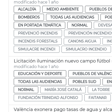
modificado hace 1 año
ALCALDÍA
MEDIO AMBIENTE
PUEBLOS DE
BOMBEROS
TODAS LAS AUDIENCIAS
POB
EN PORTADA TEMÁTICA
NORMAL
DEVES
PREVENCIÓ INCENDIS
PREVENCIÓN INCENDIO
INCENDIS FORESTALS
CANONS AIGUA
IN
SIMULACRE INCENDI
SIMULACRO INCENDIO
Licitación iluminación nuevo campo fútbol 
modificado hace 1 año
EDUCACIÓN Y DEPORTE
PUEBLOS DE VALÈNC
TODAS LAS AUDIENCIAS
POBLES SUD
EN
NORMAL
MARÍA JOSÉ CATALÁ
LA TORRE
FUNDACIÓN TRINIDAD ALFONSO
FAITANAR
València exonera pago tasas de agua y alca