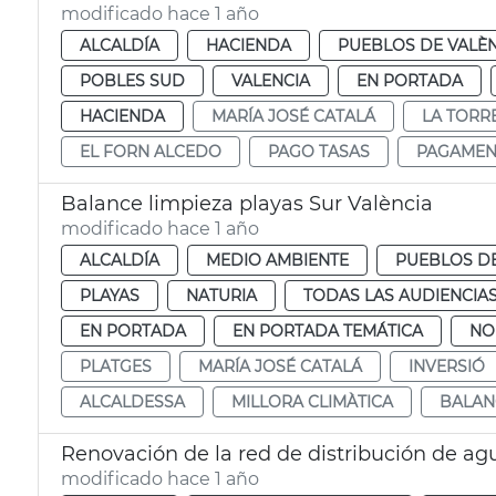
modificado hace 1 año
ALCALDÍA
HACIENDA
PUEBLOS DE VALÈ
POBLES SUD
VALENCIA
EN PORTADA
HACIENDA
MARÍA JOSÉ CATALÁ
LA TORR
EL FORN ALCEDO
PAGO TASAS
PAGAMEN
Balance limpieza playas Sur València
modificado hace 1 año
ALCALDÍA
MEDIO AMBIENTE
PUEBLOS DE
PLAYAS
NATURIA
TODAS LAS AUDIENCIA
EN PORTADA
EN PORTADA TEMÁTICA
NO
PLATGES
MARÍA JOSÉ CATALÁ
INVERSIÓ
ALCALDESSA
MILLORA CLIMÀTICA
BALAN
Renovación de la red de distribución de agu
modificado hace 1 año