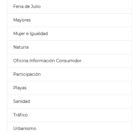
Feria de Julio
Mayores
Mujer e Igualdad
Naturia
Oficina Información Consumidor
Participación
Playas
Sanidad
Tráfico
Urbanismo