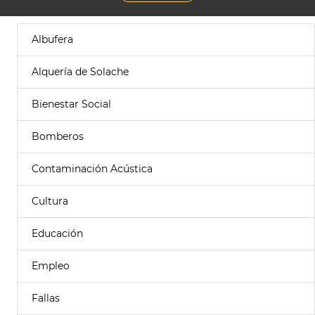
Albufera
Alquería de Solache
Bienestar Social
Bomberos
Contaminación Acústica
Cultura
Educación
Empleo
Fallas