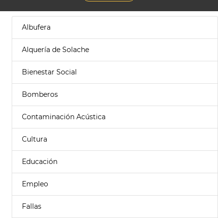
Albufera
Alquería de Solache
Bienestar Social
Bomberos
Contaminación Acústica
Cultura
Educación
Empleo
Fallas