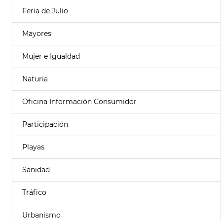
Feria de Julio
Mayores
Mujer e Igualdad
Naturia
Oficina Información Consumidor
Participación
Playas
Sanidad
Tráfico
Urbanismo