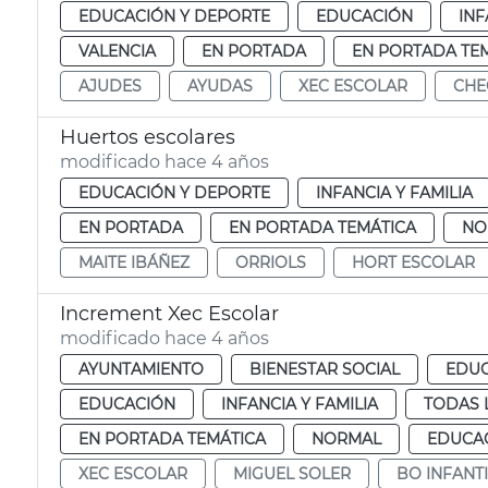
EDUCACIÓN Y DEPORTE
EDUCACIÓN
INF
VALENCIA
EN PORTADA
EN PORTADA TE
AJUDES
AYUDAS
XEC ESCOLAR
CHE
Huertos escolares
modificado hace 4 años
EDUCACIÓN Y DEPORTE
INFANCIA Y FAMILIA
EN PORTADA
EN PORTADA TEMÁTICA
NO
MAITE IBÁÑEZ
ORRIOLS
HORT ESCOLAR
Increment Xec Escolar
modificado hace 4 años
AYUNTAMIENTO
BIENESTAR SOCIAL
EDUC
EDUCACIÓN
INFANCIA Y FAMILIA
TODAS 
EN PORTADA TEMÁTICA
NORMAL
EDUCAC
XEC ESCOLAR
MIGUEL SOLER
BO INFANTI