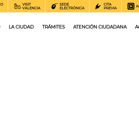
NO
VISIT
SEDE
CITA
A
VALENCIA
ELECTRÓNICA
PREVIA
O
LA CIUDAD
TRÁMITES
ATENCIÓN CIUDADANA
A