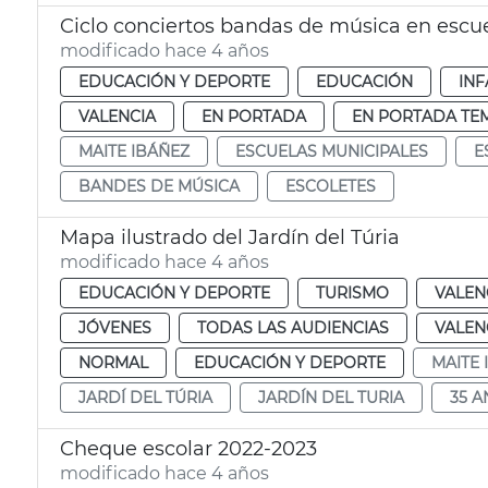
Ciclo conciertos bandas de música en escu
modificado hace 4 años
EDUCACIÓN Y DEPORTE
EDUCACIÓN
INF
VALENCIA
EN PORTADA
EN PORTADA TE
MAITE IBÁÑEZ
ESCUELAS MUNICIPALES
E
BANDES DE MÚSICA
ESCOLETES
Mapa ilustrado del Jardín del Túria
modificado hace 4 años
EDUCACIÓN Y DEPORTE
TURISMO
VALEN
JÓVENES
TODAS LAS AUDIENCIAS
VALEN
NORMAL
EDUCACIÓN Y DEPORTE
MAITE 
JARDÍ DEL TÚRIA
JARDÍN DEL TURIA
35 A
Cheque escolar 2022-2023
modificado hace 4 años