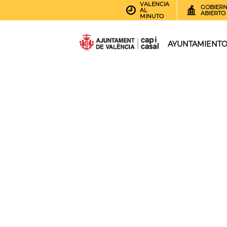
VALENCIA
GOBIER
AL
ABIERTO
MINUTO
AYUNTAMIENT