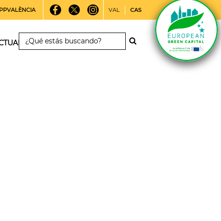
PPVALÈNCIA
VAL
CAS
CTUALIDAD