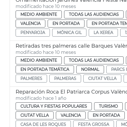
Ornamentación jardines València Fiesta Na
modificado hace 10 meses
MEDIO AMBIENTE
TODAS LAS AUDIENCIAS
VALENCIA
EN PORTADA
EN PORTADA TE
PENYAROJA
MÓNICA GIL
LA XEREA
Retiradas tres palmeras calle Barques Valè
modificado hace 10 meses
MEDIO AMBIENTE
TODAS LAS AUDIENCIAS
EN PORTADA TEMÁTICA
NORMAL
PARCS 
PALMERES
PALMERAS
CIUTAT VELLA
Reparación Roca El Patriarca Corpus Valèn
modificado hace 1 año
CULTURA Y FIESTAS POPULARES
TURISMO
CIUTAT VELLA
VALENCIA
EN PORTADA
CASA DE LES ROQUES
FESTA GROSSA
MÓ