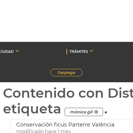
CIUDAD
TRÁMITES
Desplegar
Contenido con Dist
etiqueta
.
mónica gil
Conservación ficus Parterre València
modificado hace 1 mes