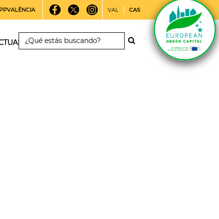
PPVALÈNCIA
VAL
CAS
CTUALIDAD