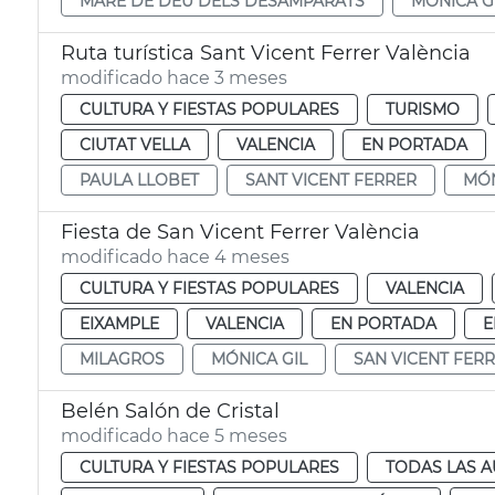
MARE DE DÉU DELS DESAMPARATS
MÓNICA G
Ruta turística Sant Vicent Ferrer València
modificado hace 3 meses
CULTURA Y FIESTAS POPULARES
TURISMO
CIUTAT VELLA
VALENCIA
EN PORTADA
PAULA LLOBET
SANT VICENT FERRER
MÓN
Fiesta de San Vicent Ferrer València
modificado hace 4 meses
CULTURA Y FIESTAS POPULARES
VALENCIA
EIXAMPLE
VALENCIA
EN PORTADA
E
MILAGROS
MÓNICA GIL
SAN VICENT FER
Belén Salón de Cristal
modificado hace 5 meses
CULTURA Y FIESTAS POPULARES
TODAS LAS A