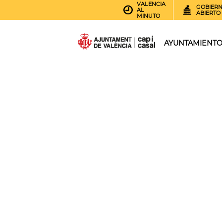
VALENCIA
GOBIER
AL
ABIERTO
MINUTO
AYUNTAMIENT