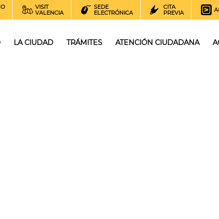
NO
VISIT
SEDE
CITA
A
VALENCIA
ELECTRÓNICA
PREVIA
O
LA CIUDAD
TRÁMITES
ATENCIÓN CIUDADANA
A