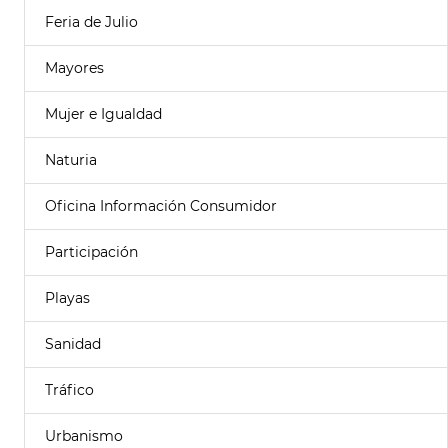
Feria de Julio
Mayores
Mujer e Igualdad
Naturia
Oficina Información Consumidor
Participación
Playas
Sanidad
Tráfico
Urbanismo