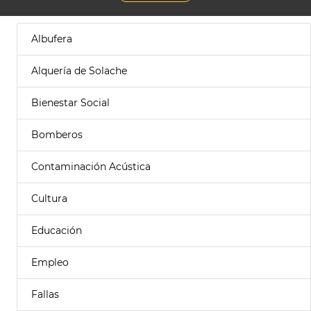
Albufera
Alquería de Solache
Bienestar Social
Bomberos
Contaminación Acústica
Cultura
Educación
Empleo
Fallas