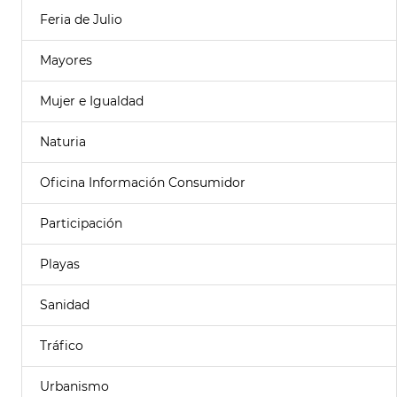
Feria de Julio
Mayores
Mujer e Igualdad
Naturia
Oficina Información Consumidor
Participación
Playas
Sanidad
Tráfico
Urbanismo