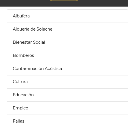
Albufera
Alquería de Solache
Bienestar Social
Bomberos
Contaminación Acústica
Cultura
Educación
Empleo
Fallas