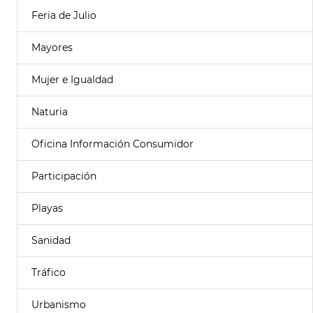
Feria de Julio
Mayores
Mujer e Igualdad
Naturia
Oficina Información Consumidor
Participación
Playas
Sanidad
Tráfico
Urbanismo