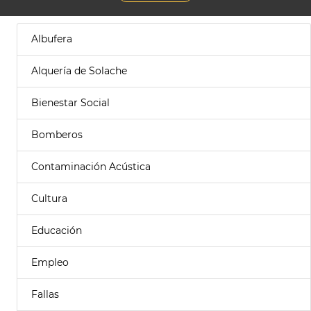
Albufera
Alquería de Solache
Bienestar Social
Bomberos
Contaminación Acústica
Cultura
Educación
Empleo
Fallas