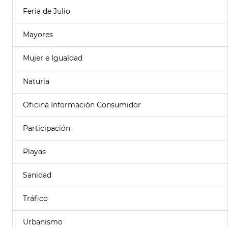
Feria de Julio
Mayores
Mujer e Igualdad
Naturia
Oficina Información Consumidor
Participación
Playas
Sanidad
Tráfico
Urbanismo