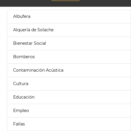
Albufera
Alquería de Solache
Bienestar Social
Bomberos
Contaminación Acústica
Cultura
Educación
Empleo
Fallas