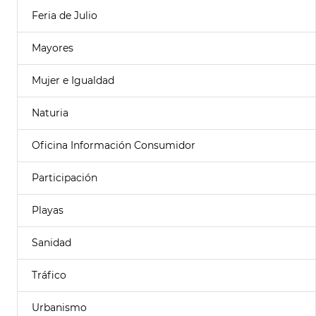
Feria de Julio
Mayores
Mujer e Igualdad
Naturia
Oficina Información Consumidor
Participación
Playas
Sanidad
Tráfico
Urbanismo