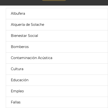
Albufera
Alquería de Solache
Bienestar Social
Bomberos
Contaminación Acústica
Cultura
Educación
Empleo
Fallas