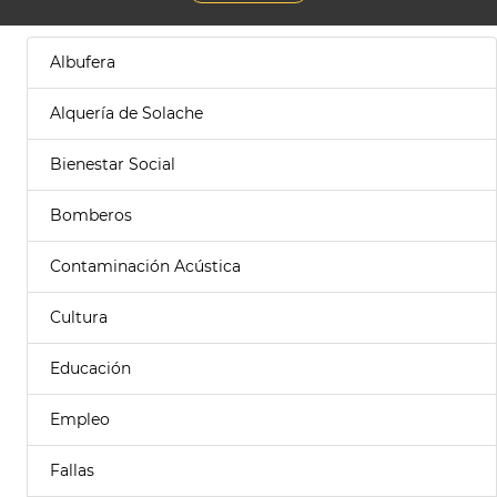
Albufera
Alquería de Solache
Bienestar Social
Bomberos
Contaminación Acústica
Cultura
Educación
Empleo
Fallas