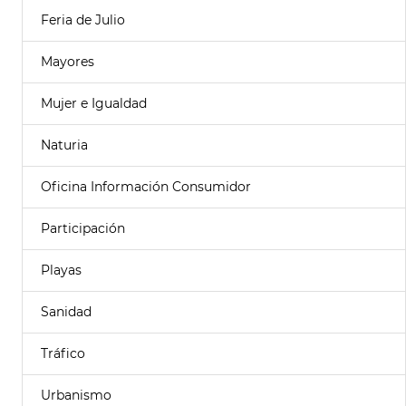
Feria de Julio
Mayores
Mujer e Igualdad
Naturia
Oficina Información Consumidor
Participación
Playas
Sanidad
Tráfico
Urbanismo