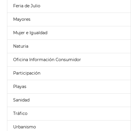
Feria de Julio
Mayores
Mujer e Igualdad
Naturia
Oficina Información Consumidor
Participación
Playas
Sanidad
Tráfico
Urbanismo