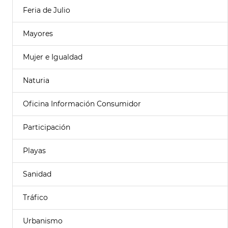
Feria de Julio
Mayores
Mujer e Igualdad
Naturia
Oficina Información Consumidor
Participación
Playas
Sanidad
Tráfico
Urbanismo