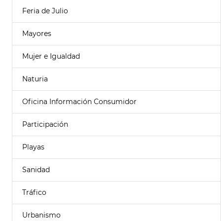
Feria de Julio
Mayores
Mujer e Igualdad
Naturia
Oficina Información Consumidor
Participación
Playas
Sanidad
Tráfico
Urbanismo