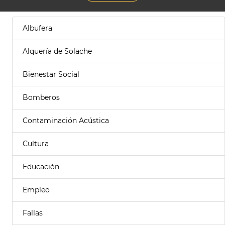
Albufera
Alquería de Solache
Bienestar Social
Bomberos
Contaminación Acústica
Cultura
Educación
Empleo
Fallas