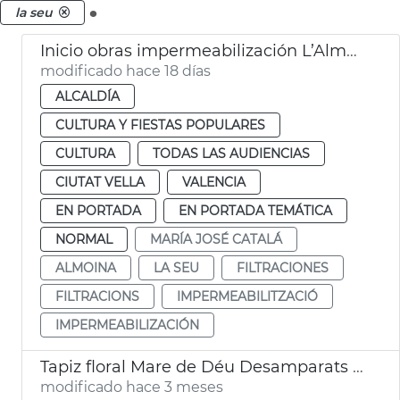
.
la seu
Inicio obras impermeabilización L’Almoina València
modificado hace 18 días
ALCALDÍA
CULTURA Y FIESTAS POPULARES
CULTURA
TODAS LAS AUDIENCIAS
CIUTAT VELLA
VALENCIA
EN PORTADA
EN PORTADA TEMÁTICA
NORMAL
MARÍA JOSÉ CATALÁ
ALMOINA
LA SEU
FILTRACIONES
FILTRACIONS
IMPERMEABILITZACIÓ
IMPERMEABILIZACIÓN
Tapiz floral Mare de Déu Desamparats València
modificado hace 3 meses