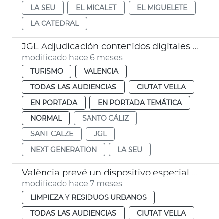
LA SEU
EL MICALET
EL MIGUELETE
LA CATEDRAL
JGL Adjudicación contenidos digitales exposición del Santo Cáliz València
modificado hace 6 meses
TURISMO
VALENCIA
TODAS LAS AUDIENCIAS
CIUTAT VELLA
EN PORTADA
EN PORTADA TEMÁTICA
NORMAL
SANTO CÁLIZ
SANT CALZE
JGL
NEXT GENERATION
LA SEU
València prevé un dispositivo especial limpia en Navidad
modificado hace 7 meses
LIMPIEZA Y RESIDUOS URBANOS
TODAS LAS AUDIENCIAS
CIUTAT VELLA