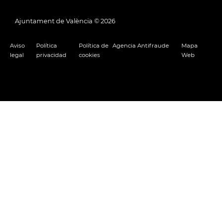
Ajuntament de València ©
2026
Aviso
Política
Política de
Agencia Antifraude
Mapa
legal
privacidad
cookies
Web