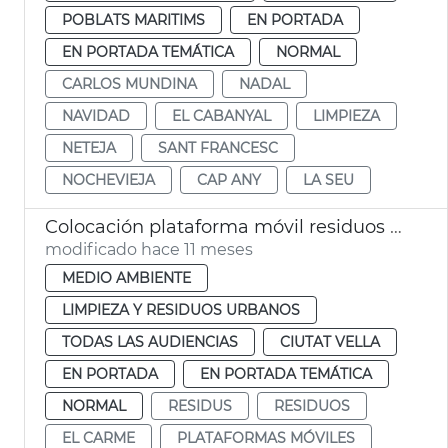
POBLATS MARITIMS
EN PORTADA
EN PORTADA TEMÁTICA
NORMAL
CARLOS MUNDINA
NADAL
NAVIDAD
EL CABANYAL
LIMPIEZA
NETEJA
SANT FRANCESC
NOCHEVIEJA
CAP ANY
LA SEU
Colocación plataforma móvil residuos plaza San Nicolau València
modificado hace 11 meses
MEDIO AMBIENTE
LIMPIEZA Y RESIDUOS URBANOS
TODAS LAS AUDIENCIAS
CIUTAT VELLA
EN PORTADA
EN PORTADA TEMÁTICA
NORMAL
RESIDUS
RESIDUOS
EL CARME
PLATAFORMAS MÓVILES