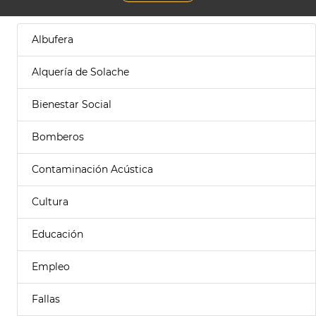
Albufera
Alquería de Solache
Bienestar Social
Bomberos
Contaminación Acústica
Cultura
Educación
Empleo
Fallas