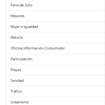
Feria de Julio
Mayores
Mujer e Igualdad
Naturia
Oficina Información Consumidor
Participación
Playas
Sanidad
Tráfico
Urbanismo