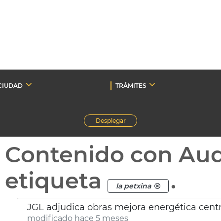
CIUDAD
TRÁMITES
Desplegar
Contenido con Au
etiqueta
.
la petxina
JGL adjudica obras mejora energética centr
modificado hace 5 meses