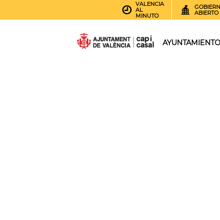
VALENCIA
GOBIER
AL
ABIERTO
MINUTO
AYUNTAMIENT