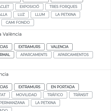
CLET
EXPOSICIÓ
TRES FORQUES
ALLA
LUZ
LLUM
LA PETXINA
CAMI FONDO
a València
CIAS
EXTRAMURS
VALENCIA
RMAL
APARCAMENTS
APARCAMIENTOS
ncia
CIAS
EXTRAMURS
EN PORTADA
TAT
MOVILIDAD
TRÁFICO
TRÀNSIT
PERMANZANA
LA PETXINA
LADO