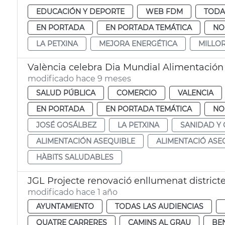
EDUCACIÓN Y DEPORTE
WEB FDM
TODA
EN PORTADA
EN PORTADA TEMÁTICA
NO
LA PETXINA
MEJORA ENERGÉTICA
MILLO
València celebra Dia Mundial Alimentación
modificado hace 9 meses
SALUD PÚBLICA
COMERCIO
VALENCIA
EN PORTADA
EN PORTADA TEMÁTICA
NO
JOSÉ GOSÁLBEZ
LA PETXINA
SANIDAD Y
ALIMENTACIÓN ASEQUIBLE
ALIMENTACIÓ ASE
HÀBITS SALUDABLES
JGL Projecte renovació enllumenat district
modificado hace 1 año
AYUNTAMIENTO
TODAS LAS AUDIENCIAS
QUATRE CARRERES
CAMINS AL GRAU
BE