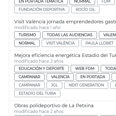
EN PORTADA TEMÁTICA
NORMAL
FDM
FUNDACIÓN DEPORTIVA
ROCÍO GIL
Visit València jornada emprendedores gas
modificado hace 1 año
TURISMO
TODAS LAS AUDIENCIAS
VALEN
NORMAL
VISIT VALÈNCIA
PAULA LLOBET
Mejora eficiencia energética Estadio del Tu
modificado hace 2 años
EDUCACIÓN Y DEPORTE
WEB FDM
TODA
CAMPANAR
VALENCIA
EN PORTADA
CAMPANAR
JGL
NEXT GENERATION
ESTADIO DEL TURIA
Obras polideportivo de La Petxina
modificado hace 2 años