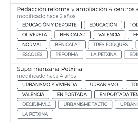
Redacción reforma y ampliación 4 centros 
modificado hace 2 años
EDUCACIÓN Y DEPORTE
EDUCACIÓN
TOD
OLIVERETA
BENICALAP
VALENCIA
E
NORMAL
BENICALAP
TRES FORQUES
ESCOLES
REFORMA
LA PETXINA
EDI
Supermanzana Petxina
modificado hace 4 años
URBANISMO Y VIVIENDA
URBANISMO
TO
VALENCIA
EN PORTADA
EN PORTADA TE
DECIDIMVLC
URBANISME TÀCTIC
URBANI
LA PETXINA