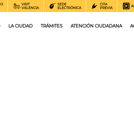
NO
VISIT
SEDE
CITA
A
VALENCIA
ELECTRÓNICA
PREVIA
O
LA CIUDAD
TRÁMITES
ATENCIÓN CIUDADANA
A