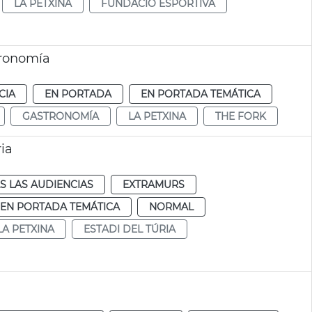
LA PETXINA
FUNDACIÓ ESPORTIVA
tronomía
CIA
EN PORTADA
EN PORTADA TEMÁTICA
GASTRONOMÍA
LA PETXINA
THE FORK
ria
S LAS AUDIENCIAS
EXTRAMURS
EN PORTADA TEMÁTICA
NORMAL
LA PETXINA
ESTADI DEL TÚRIA