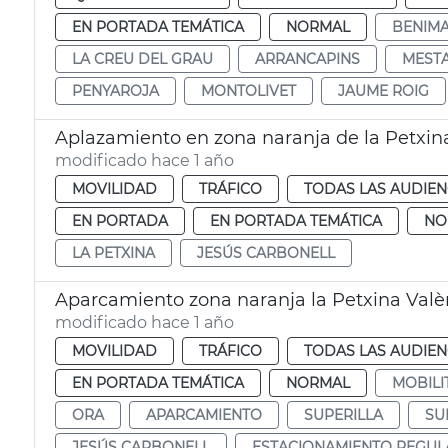
EN PORTADA TEMÁTICA
NORMAL
BENIMA
LA CREU DEL GRAU
ARRANCAPINS
MEST
PENYAROJA
MONTOLIVET
JAUME ROIG
Aplazamiento en zona naranja de la Petxin
modificado hace 1 año
MOVILIDAD
TRÁFICO
TODAS LAS AUDIEN
EN PORTADA
EN PORTADA TEMÁTICA
NO
LA PETXINA
JESÚS CARBONELL
Aparcamiento zona naranja la Petxina Valè
modificado hace 1 año
MOVILIDAD
TRÁFICO
TODAS LAS AUDIEN
EN PORTADA TEMÁTICA
NORMAL
MOBILI
ORA
APARCAMIENTO
SUPERILLA
SU
JESÚS CARBONELL
ESTACIONAMIENTO REGU