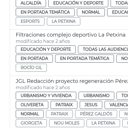
ALCALDÍA
EDUCACIÓN Y DEPORTE
TODAS
EN PORTADA TEMÁTICA
NORMAL
EDUCAC
ESPORTS
LA PETXINA
Filtraciones complejo deportivo La Petxina
modificado hace 2 años
EDUCACIÓN Y DEPORTE
TODAS LAS AUDIENC
EN PORTADA
EN PORTADA TEMÁTICA
NO
ROCÍO GIL
JGL Redacción proyecto regeneración Pérez
modificado hace 2 años
URBANISMO Y VIVIENDA
URBANISMO
TO
OLIVERETA
PATRAIX
JESUS
VALENCI
NORMAL
PATRAIX
PÉREZ GALDÓS
N
GIORGETA
NOU MOLES
LA PETXINA