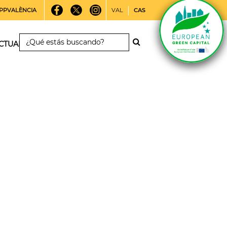
PPVALÈNCIA
VAL
CAS
CTUALIDAD