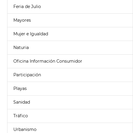
Feria de Julio
Mayores
Mujer e Igualdad
Naturia
Oficina Información Consumidor
Participación
Playas
Sanidad
Tráfico
Urbanismo