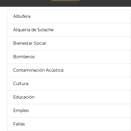
Albufera
Alquería de Solache
Bienestar Social
Bomberos
Contaminación Acústica
Cultura
Educación
Empleo
Fallas