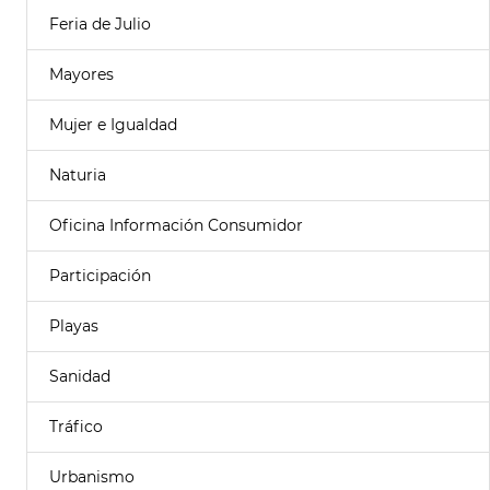
Feria de Julio
Mayores
Mujer e Igualdad
Naturia
Oficina Información Consumidor
Participación
Playas
Sanidad
Tráfico
Urbanismo