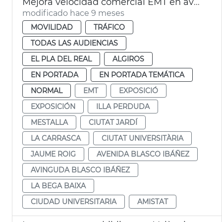
Mejora velocidad comercial EMT en avenida Blasco IBÁÑEZ València
modificado hace 9 meses
MOVILIDAD
TRÁFICO
TODAS LAS AUDIENCIAS
EL PLA DEL REAL
ALGIROS
EN PORTADA
EN PORTADA TEMÁTICA
NORMAL
EMT
EXPOSICIÓ
EXPOSICIÓN
ILLA PERDUDA
MESTALLA
CIUTAT JARDÍ
LA CARRASCA
CIUTAT UNIVERSITÀRIA
JAUME ROIG
AVENIDA BLASCO IBÁÑEZ
AVINGUDA BLASCO IBÁÑEZ
LA BEGA BAIXA
CIUDAD UNIVERSITARIA
AMISTAT