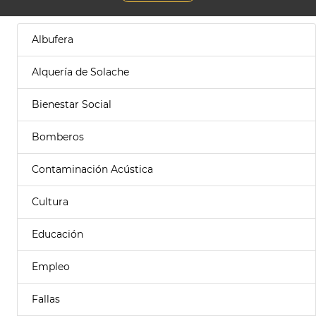
Albufera
Alquería de Solache
Bienestar Social
Bomberos
Contaminación Acústica
Cultura
Educación
Empleo
Fallas