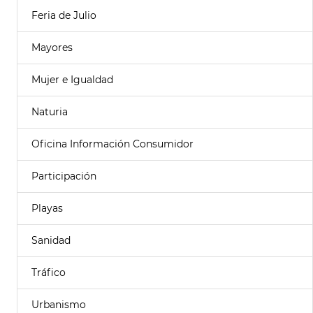
Feria de Julio
Mayores
Mujer e Igualdad
Naturia
Oficina Información Consumidor
Participación
Playas
Sanidad
Tráfico
Urbanismo