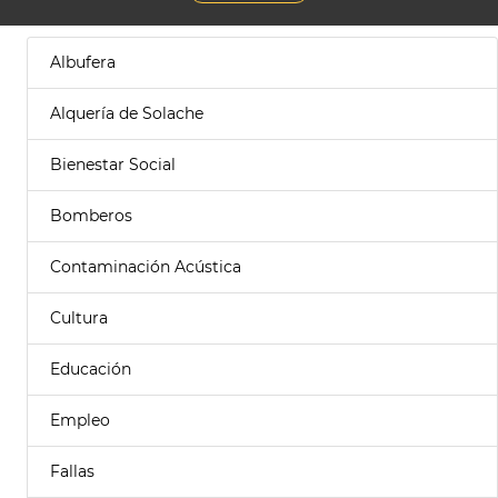
Albufera
Alquería de Solache
Bienestar Social
Bomberos
Contaminación Acústica
Cultura
Educación
Empleo
Fallas