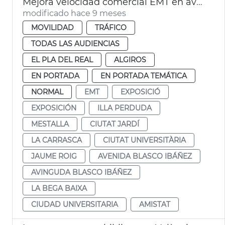
Mejora velocidad comercial EMT en avenida Blasco IBÁÑEZ València
modificado hace 9 meses
MOVILIDAD
TRÁFICO
TODAS LAS AUDIENCIAS
EL PLA DEL REAL
ALGIROS
EN PORTADA
EN PORTADA TEMÁTICA
NORMAL
EMT
EXPOSICIÓ
EXPOSICIÓN
ILLA PERDUDA
MESTALLA
CIUTAT JARDÍ
LA CARRASCA
CIUTAT UNIVERSITÀRIA
JAUME ROIG
AVENIDA BLASCO IBÁÑEZ
AVINGUDA BLASCO IBÁÑEZ
LA BEGA BAIXA
CIUDAD UNIVERSITARIA
AMISTAT