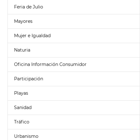
Feria de Julio
Mayores
Mujer e Igualdad
Naturia
Oficina Información Consumidor
Participación
Playas
Sanidad
Tráfico
Urbanismo