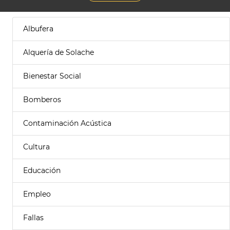
Albufera
Alquería de Solache
Bienestar Social
Bomberos
Contaminación Acústica
Cultura
Educación
Empleo
Fallas