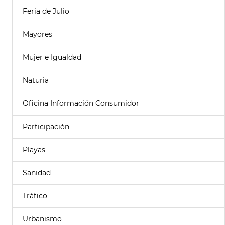
Feria de Julio
Mayores
Mujer e Igualdad
Naturia
Oficina Información Consumidor
Participación
Playas
Sanidad
Tráfico
Urbanismo