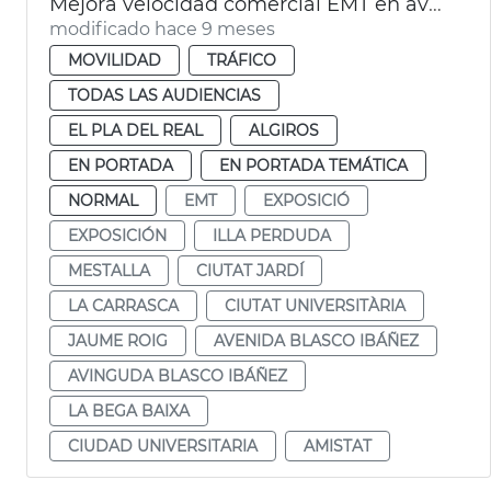
Mejora velocidad comercial EMT en avenida Blasco IBÁÑEZ València
modificado hace 9 meses
MOVILIDAD
TRÁFICO
TODAS LAS AUDIENCIAS
EL PLA DEL REAL
ALGIROS
EN PORTADA
EN PORTADA TEMÁTICA
NORMAL
EMT
EXPOSICIÓ
EXPOSICIÓN
ILLA PERDUDA
MESTALLA
CIUTAT JARDÍ
LA CARRASCA
CIUTAT UNIVERSITÀRIA
JAUME ROIG
AVENIDA BLASCO IBÁÑEZ
AVINGUDA BLASCO IBÁÑEZ
LA BEGA BAIXA
CIUDAD UNIVERSITARIA
AMISTAT