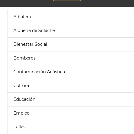
Albufera
Alquería de Solache
Bienestar Social
Bomberos
Contaminación Acústica
Cultura
Educación
Empleo
Fallas