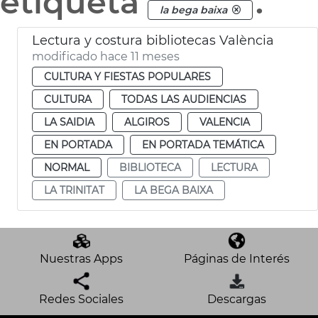
etiqueta
.
la bega baixa
Lectura y costura bibliotecas València
modificado hace 11 meses
CULTURA Y FIESTAS POPULARES
CULTURA
TODAS LAS AUDIENCIAS
LA SAIDIA
ALGIROS
VALENCIA
EN PORTADA
EN PORTADA TEMÁTICA
NORMAL
BIBLIOTECA
LECTURA
LA TRINITAT
LA BEGA BAIXA
Nuestras Apps
Páginas de Interés
Redes Sociales
Descargas