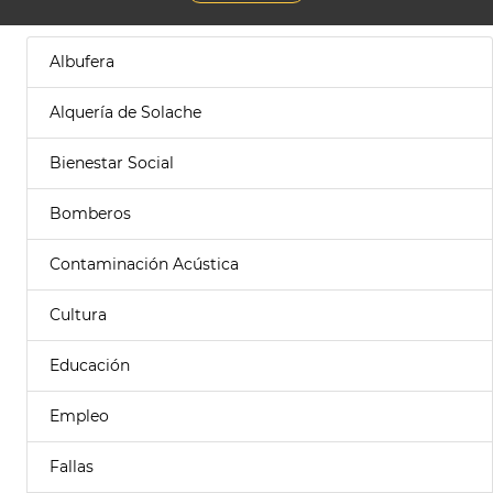
Albufera
Alquería de Solache
Bienestar Social
Bomberos
Contaminación Acústica
Cultura
Educación
Empleo
Fallas