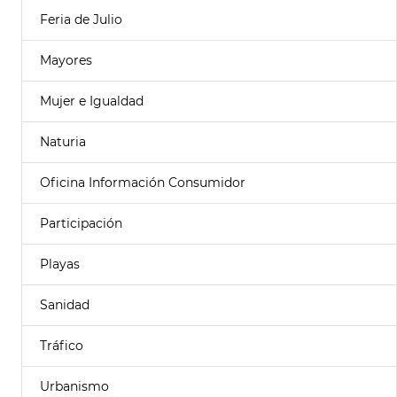
Feria de Julio
Mayores
Mujer e Igualdad
Naturia
Oficina Información Consumidor
Participación
Playas
Sanidad
Tráfico
Urbanismo